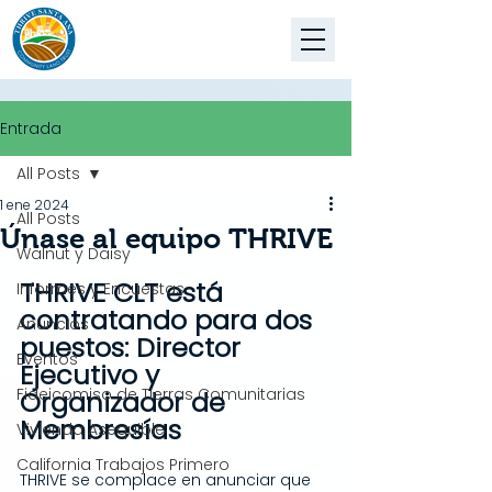
Entrada
All Posts
1 ene 2024
All Posts
Únase al equipo THRIVE
Walnut y Daisy
THRIVE CLT está 
Informes y Encuestas
contratando para dos 
Anuncios
puestos: Director 
Eventos
Ejecutivo y 
Fideicomiso de Tierras Comunitarias
Organizador de 
Membresías
Vivienda Asequible
California Trabajos Primero
THRIVE se complace en anunciar que 