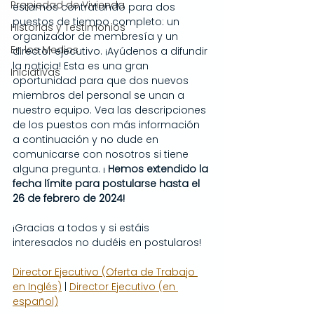
Propiedad de Vivienda
estamos
contratando para dos 
puestos de tiempo completo: un 
Historias y Testimonios
organizador de membresía y un 
En los Medios
director ejecutivo. ¡Ayúdenos a difundir 
la noticia! Esta es una gran 
Iniciativas
oportunidad para que dos nuevos 
miembros del personal se unan a 
nuestro equipo. Vea las descripciones 
de los puestos con más información 
a continuación y no dude en 
comunicarse con nosotros si tiene 
alguna pregunta. ¡
Hemos extendido la 
fecha límite para postularse hasta el 
26 de febrero de 2024!
¡Gracias a todos y si estáis 
interesados no dudéis en postularos!
Director Ejecutivo (Oferta de Trabajo 
en Inglés)
 | 
Director Ejecutivo (en 
español)