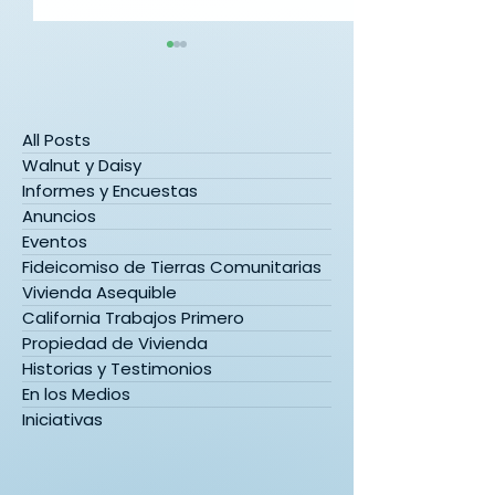
All Posts
Walnut y Daisy
Informes y Encuestas
Anuncios
Solicitud de propuestas
Encuesta sobre
Eventos
para la microgranja
de Lacy, 2015-
comunitaria Walnut and
Fideicomiso de Tierras Comunitarias
Daisy
Vivienda Asequible
California Trabajos Primero
Propiedad de Vivienda
Historias y Testimonios
En los Medios
Iniciativas