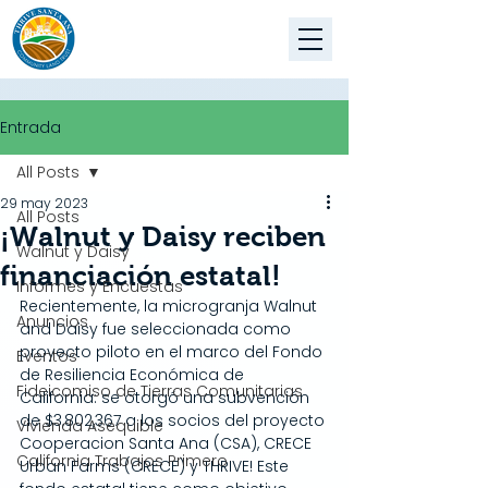
Entrada
All Posts
29 may 2023
All Posts
¡Walnut y Daisy reciben
Walnut y Daisy
financiación estatal!
Informes y Encuestas
Recientemente, la microgranja Walnut 
Anuncios
and Daisy fue seleccionada como 
proyecto piloto en el marco del Fondo 
Eventos
de Resiliencia Económica de 
Fideicomiso de Tierras Comunitarias
California: se otorgó una subvención 
de $3,802,367 a los socios del proyecto 
Vivienda Asequible
Cooperacion Santa Ana (CSA), CRECE 
California Trabajos Primero
Urban Farms (CRECE) y THRIVE! Este 