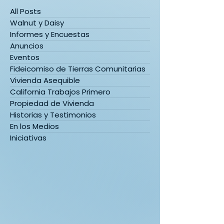
All Posts
Walnut y Daisy
Informes y Encuestas
Anuncios
¡HEMOS ESTADO
¡La recaudacio
Eventos
TRABAJANDO MUCHO!
fondos va con 
Fideicomiso de Tierras Comunitarias
Vivienda Asequible
California Trabajos Primero
Propiedad de Vivienda
Historias y Testimonios
En los Medios
Iniciativas