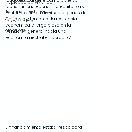
fondo estatal tiene como objetivo 
Propiedad de Vivienda
“construir una economía equitativa y 
Historias y Testimonios
sostenible en las diversas regiones de 
California y fomentar la resiliencia 
En los Medios
económica a largo plazo en la 
Iniciativas
transición general hacia una 
economía neutral en carbono”.
El financiamiento estatal respaldará 