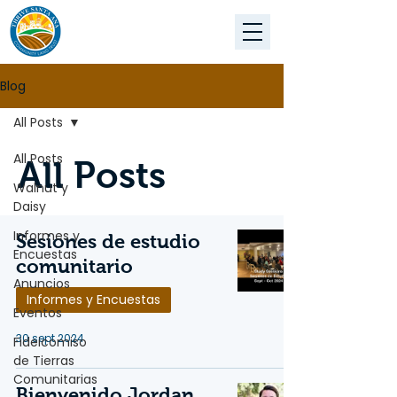
Blog
All Posts
All Posts
All Posts
Walnut y
Daisy
Informes y
Sesiones de estudio
Encuestas
comunitario
Anuncios
Informes y Encuestas
Eventos
30 sept 2024
Fideicomiso
de Tierras
Comunitarias
Bienvenido Jordan