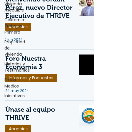
Vivienda
Pérez, nuevo Director
Asequible
Ejecutivo de THRIVE
California
Trabajos
Anuncios
Primero
1 jun 2024
Propiedad
de
Vivienda
Foro Nuestra
Historias y
Economía 3
Testimonios
Informes y Encuestas
En los
Medios
24 may 2024
Iniciativas
Únase al equipo
THRIVE
Anuncios