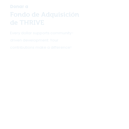
Donar a
Fondo de Adquisición
de THRIVE
Every dollar supports community-
driven development. Your
contributions make a difference!
¡Dona hoy!
o
Únase a nosotros por
Convertirse en
miembro