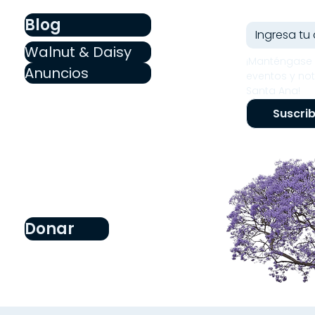
Blog
Walnut & Daisy
¡Manténgase 
Anuncios
eventos y not
Santa Ana!
Suscrib
Donar