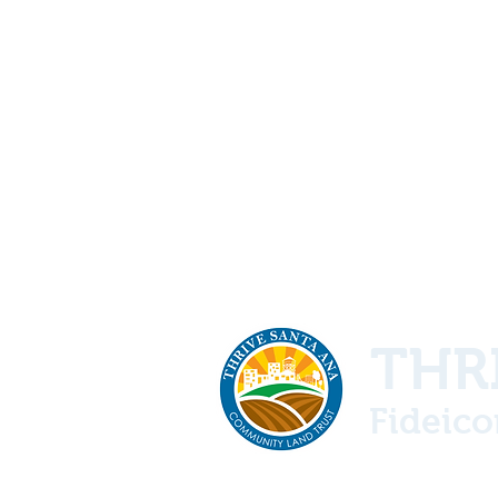
THRI
Fideico