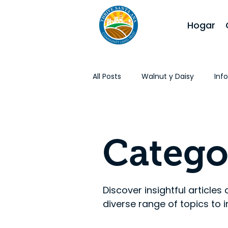
Hogar
All Posts
Walnut y Daisy
Inf
Vivienda Asequible
Californ
Categor
En los Medios
Iniciativas
Discover insightful articles
diverse range of topics to 