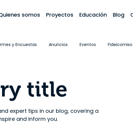
Quienes somos
Proyectos
Educación
Blog
ormes y Encuestas
Anuncios
Eventos
Fideicomiso
ia Trabajos Primero
Propiedad de Vivienda
Historias y
y title
 and expert tips in our blog, covering a
inspire and inform you.