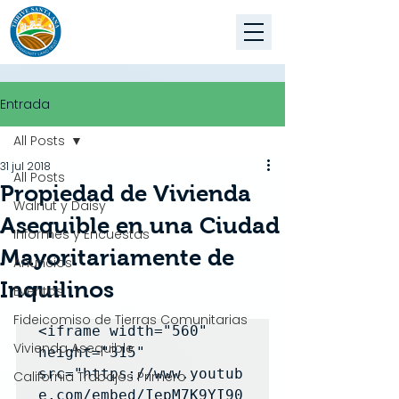
Entrada
All Posts
31 jul 2018
All Posts
Propiedad de Vivienda
Walnut y Daisy
Asequible en una Ciudad
Informes y Encuestas
Mayoritariamente de
Anuncios
Inquilinos
Eventos
Fideicomiso de Tierras Comunitarias
<iframe width="560" 
Vivienda Asequible
height="315" 
src="https://www.youtub
California Trabajos Primero
e.com/embed/IepM7K9YI90