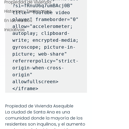
Propiedad de Vivienda
?si=fRnuU6q7umBAcj0B" 
Historias y Testimonios
title="YouTube video 
player" frameborder="0" 
En los Medios
allow="accelerometer; 
Iniciativas
autoplay; clipboard-
write; encrypted-media; 
gyroscope; picture-in-
picture; web-share" 
referrerpolicy="strict-
origin-when-cross-
origin" 
allowfullscreen>
</iframe>
Propiedad de Vivienda Asequible
La ciudad de Santa Ana es una 
comunidad donde la mayoría de los 
residentes son inquilinos, y el aumento 