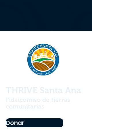
THRIVE Santa Ana
Fideicomiso de tierras
comunitarias
Donar