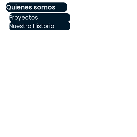
Quienes somos
Proyectos
Nuestra Historia
Nuestro equipo
Hazte miembro
Educación
Preguntas frecuentes
Blog
Walnut & Daisy
Anuncios
¡Manténgase informado sobre 
actualizaciones, eventos y noticias 