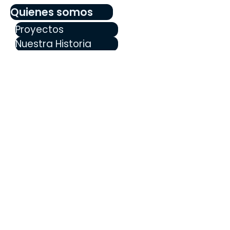
Quienes somos
Proyectos
Nuestra Historia
Nuestro equipo
Hazte miembro
Educación
Preguntas frecuentes
Blog
Walnut & Daisy
Anuncios
¡Manténgase informado sobre 
actualizaciones, eventos y noticias 