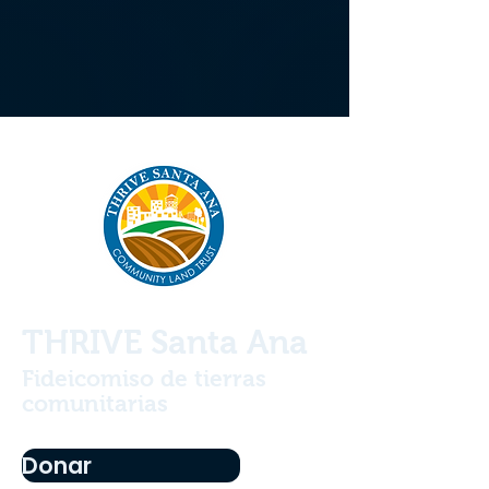
THRIVE Santa Ana
Fideicomiso de tierras
comunitarias
Donar